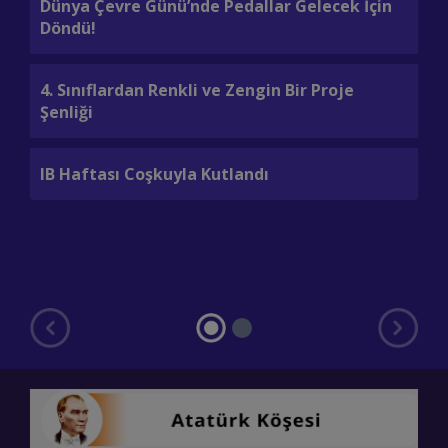
Dünya Çevre Günü’nde Pedallar Gelecek İçin
Ba
Döndü!
8.
4. Sınıflardan Renkli ve Zengin Bir Proje
Şenliği
Ok
Ko
IB Haftası Coşkuyla Kutlandı
To
İl
Te