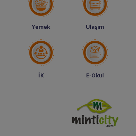
Yemek
Ulaşım
İK
E-Okul