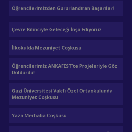
le
Öğrencilerimizden Gururlandıran Başarılar!
Pr
Ge
Çevre Bilinciyle Geleceği İnşa Ediyoruz
lı
“T
Sa
İlkokulda Mezuniyet Coşkusu
Ge
Öğrencilerimiz ANKAFEST’te Projeleriyle Göz
Ve
Doldurdu!
Ol
Gazi Üniversitesi Vakfı Özel Ortaokulunda
Mezuniyet Coşkusu
Mi
Şe
Yaza Merhaba Coşkusu
Mi