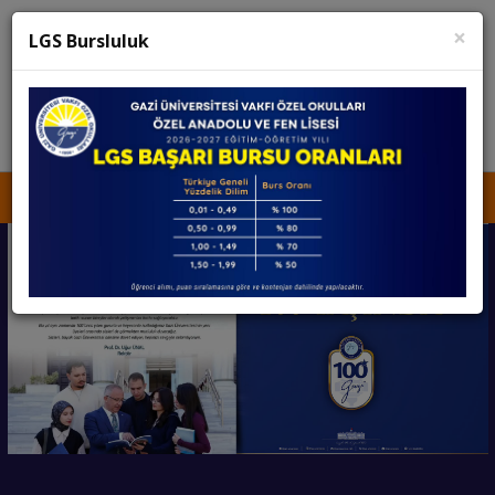
×
K12 Net
Teams
LGS Bursluluk
KURUCU TEMSİLCİSİNE ULAŞIN
İŞ BAŞVURUSU
MEDYA
KVKK