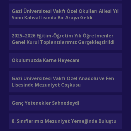
Ok
Gazi Üniversitesi Vakfı Özel Okulları Ailesi Yıl
Sonu Kahvaltısında Bir Araya Geldi
8.
Mo
2025–2026 Eğitim-Öğretim Yılı Öğretmenler
Genel Kurul Toplantılarımız Gerçekleştirildi
12
Mo
Okulumuzda Karne Heyecanı
Ok
Gazi Üniversitesi Vakfı Özel Anadolu ve Fen
Ko
Lisesinde Mezuniyet Coşkusu
To
Genç Yetenekler Sahnedeydi
Ye
8. Sınıflarımız Mezuniyet Yemeğinde Buluştu
19