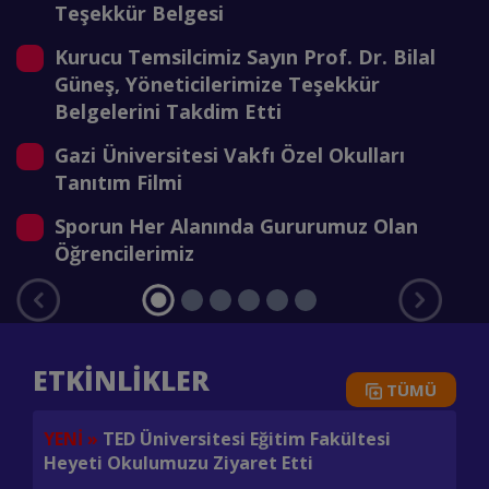
Teşekkür Belgesi
Kurucu Temsilcimiz Sayın Prof. Dr. Bilal
Güneş, Yöneticilerimize Teşekkür
Belgelerini Takdim Etti
Gazi Üniversitesi Vakfı Özel Okulları
Tanıtım Filmi
Sporun Her Alanında Gururumuz Olan
Öğrencilerimiz
ETKİNLİKLER
TÜMÜ
YENİ »
TED Üniversitesi Eğitim Fakültesi
Mi
Heyeti Okulumuzu Ziyaret Etti