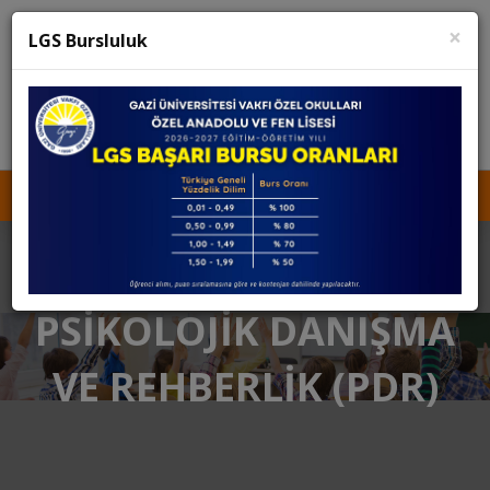
×
K12 Net
Teams
LGS Bursluluk
KURUCU TEMSİLCİSİNE ULAŞIN
İŞ BAŞVURUSU
MEDYA
KVKK
PSİKOLOJİK DANIŞMA
VE REHBERLİK (PDR)