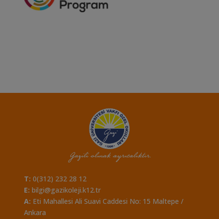
T:
0(312) 232 28 12
E:
bilgi@gazikoleji.k12.tr
A:
Eti Mahallesi Ali Suavi Caddesi No: 15 Maltepe /
Ankara