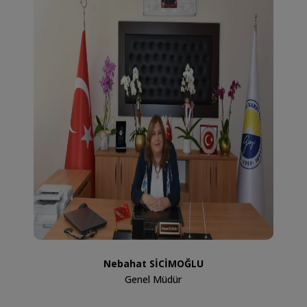
Nebahat SİCİMOĞLU
Genel Müdür