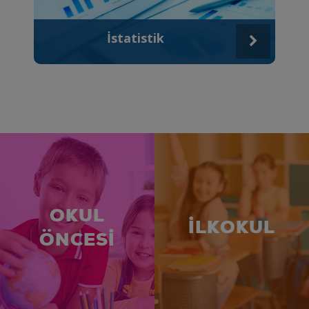
İstatistik
OKUL
İLKOKUL
ÖNCESİ