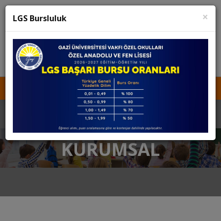
×
K12 Net
Teams
LGS Bursluluk
KURUCU TEMSİLCİSİNE ULAŞIN
İŞ BAŞVURUSU
MEDYA
KVKK
KURUMSAL