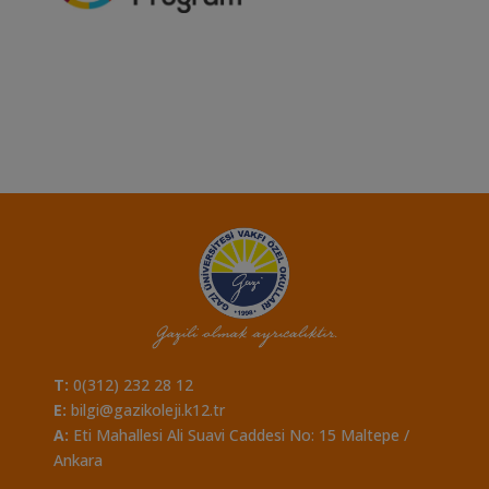
T:
0(312) 232 28 12
E:
bilgi@gazikoleji.k12.tr
A:
Eti Mahallesi Ali Suavi Caddesi No: 15 Maltepe /
Ankara