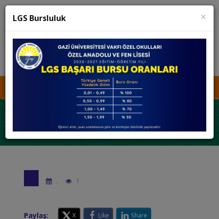
×
K12 Net
Teams
LGS Bursluluk
KURUCU TEMSİLCİSİNE ULAŞIN
İŞ BAŞVURUSU
MEDYA
KVKK
..
1
Paylaş:
X
Like
Share