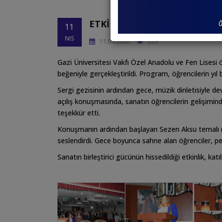
ETKINLIKLER
11
Paylaş
NIS
11.04.2026
329
Gazi Üniversitesi Vakfı Özel Anadolu ve Fen Lisesi 
beğeniyle gerçekleştirildi. Program, öğrencilerin yıl b
Sergi gezisinin ardından gece, müzik dinletisiyle 
açılış konuşmasında, sanatın öğrencilerin gelişim
teşekkür etti.
Konuşmanın ardından başlayan Sezen Aksu temalı müzi
seslendirdi. Gece boyunca sahne alan öğrenciler, perf
Sanatın birleştirici gücünün hissedildiği etkinlik, kat