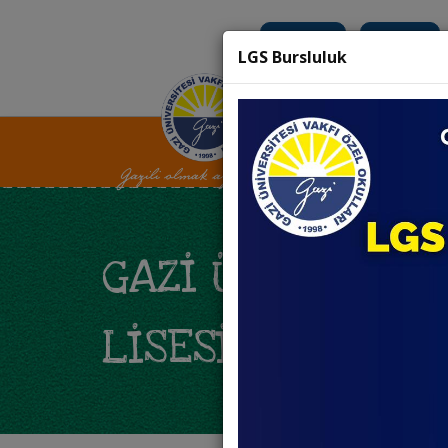
K12 Net
Teams
LGS Bursluluk
ANASAYFA
K
GAZI ÜNIVERSIT
LISESI’NDE SAN