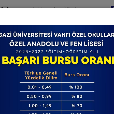
KURUCU TEMSİLCİSİNE ULAŞIN
İŞ BAŞVURUSU
MEDYA
KVKK
URUMSAL
OKUL ÖNCESİ
İLKOKUL
ORTAOKUL
ANADOLU
ESI VAKFI ÖZEL ANAD
AT GECESI COŞKUSU