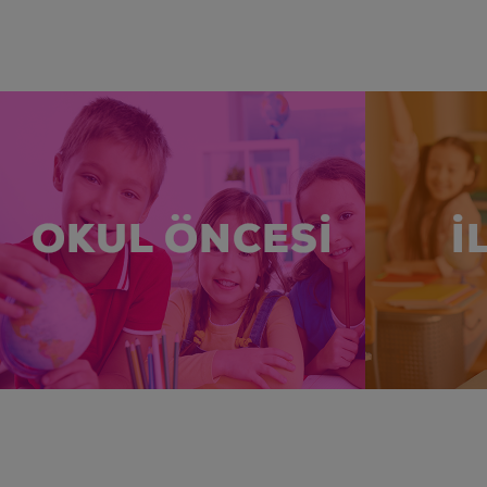
OKUL ÖNCESİ
İ