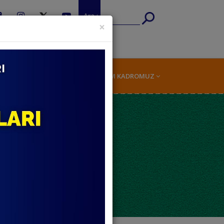
Ara :
×
 LİSESİ
FEN LİSESİ
EĞİTİM KADROMUZ
OLU VE FEN