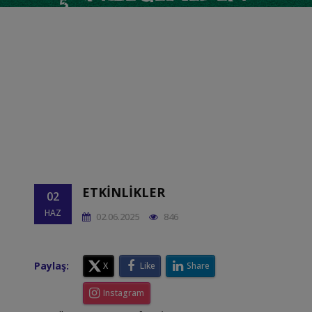
İKINCISINI
GERÇEKLEŞTIRDIK
ETKINLIKLER
02
HAZ
02.06.2025
846
Paylaş:
X
Like
Share
Instagram