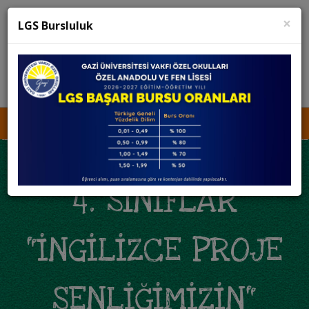
×
K12 Net
Teams
LGS Bursluluk
KURUCU TEMSİLCİSİNE ULAŞIN
İŞ BAŞVURUSU
MEDYA
KVKK
4. SINIFLAR
"İNGILIZCE PROJE
ŞENLIĞIMIZIN"