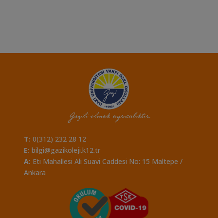
T:
0(312) 232 28 12
E:
bilgi@gazikoleji.k12.tr
A:
Eti Mahallesi Ali Suavi Caddesi No: 15 Maltepe /
Ankara