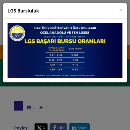
×
K12 Net
Teams
LGS Bursluluk
KURUCU TEMSİLCİSİNE ULAŞIN
İŞ BAŞVURUSU
MEDYA
KVKK
..
1
Paylaş:
X
Like
Share