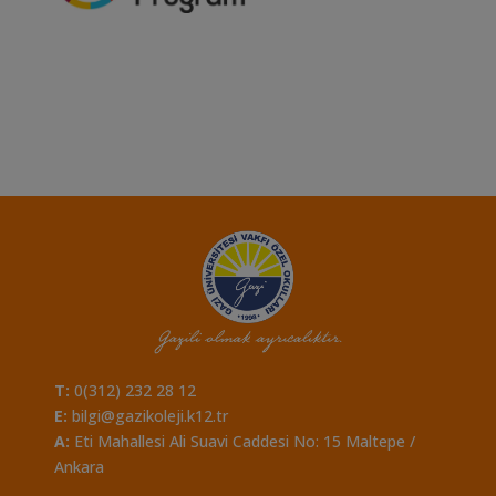
T:
0(312) 232 28 12
E:
bilgi@gazikoleji.k12.tr
A:
Eti Mahallesi Ali Suavi Caddesi No: 15 Maltepe /
Ankara